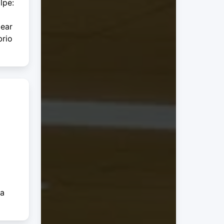
lpe:
gear
brio
ma