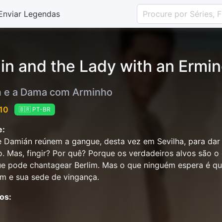
Enviar Legendas
lin and the Lady with an Ermin
m e a Dama com Arminho
 10
🇧🇷 PT-BR
e:
e Damián reúnem a gangue, desta vez em Sevilha, para dar
. Mas, fingir? Por quê? Porque os verdadeiros alvos são 
e pode chantagear Berlim. Mas o que ninguém espera é qu
im e sua sede de vingança.
os: