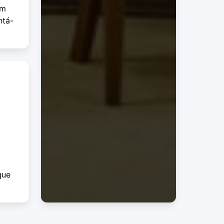
im
ntá-
que