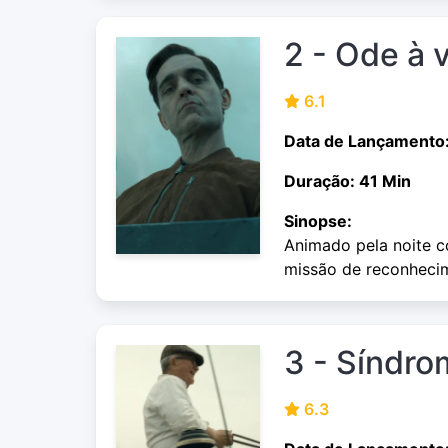
2 - Ode à 
6.1
Data de Lançamento
Duração: 41 Min
Sinopse:
Animado pela noite 
missão de reconheci
3 - Síndro
6.3