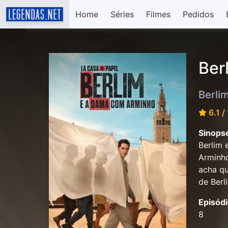
Home
Séries
Filmes
Pedidos
Ber
Berli
6.1 /
Sinops
Berlim 
Arminho
acha qu
de Berl
Episódi
8