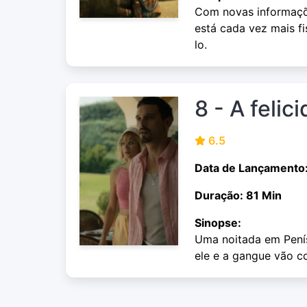
Com novas informaçõe
está cada vez mais f
lo.
8 - A feli
6.5
Data de Lançamento
Duração: 81 Min
Sinopse:
Uma noitada em Penís
ele e a gangue vão co