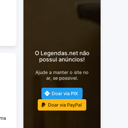
O Legendas.net não
possui anúncios!
Ajude a manter o site no
ar, se possivel.
Doar via PIX
Doar via PayPal
uma