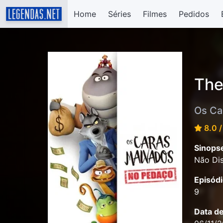
Home
Séries
Filmes
Pedidos
The
Os Ca
8.0 /
Sinops
Não Dis
Episódi
9
Data d