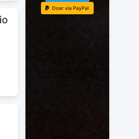
Doar via PayPal
io