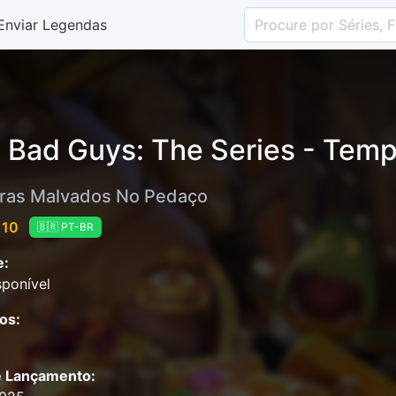
Enviar Legendas
 Bad Guys: The Series - Temp
ras Malvados No Pedaço
 10
🇧🇷 PT-BR
e:
ponível
os:
e Lançamento: