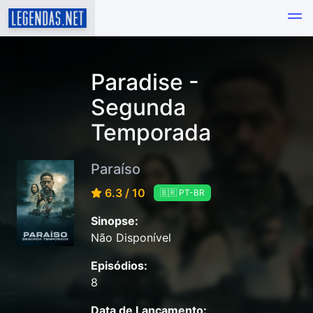
Paradise -
Segunda
Temporada
Paraíso
6.3 / 10
🇧🇷 PT-BR
Sinopse:
Não Disponível
Episódios:
8
Data de Lançamento: