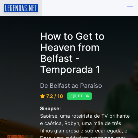
How to Get to
Heaven from
Belfast -
Temporada 1
De Belfast ao Paraíso
7.2 / 10
🇧🇷 PT-BR
Sinopse:
Saoirse, uma roteirista de TV brilhante
e caótica, Robyn, uma mãe de três
filhos glamorosa e sobrecarregada, e