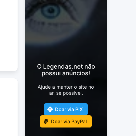
O Legendas.net não
possui anúncios!
Ajude a manter o site no
ar, se possivel.
Doar via PIX
Doar via PayPal