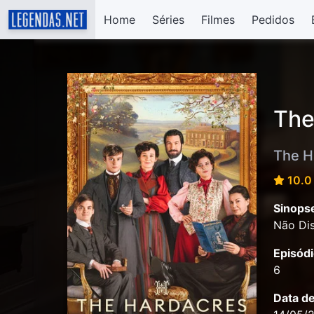
Home
Séries
Filmes
Pedidos
The
The H
10.0 
Sinops
Não Dis
Episódi
6
Data d