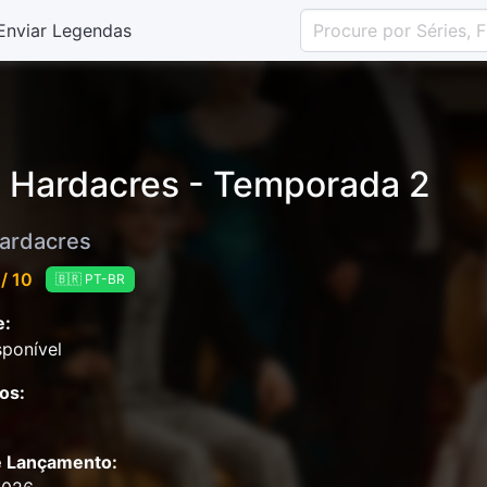
Enviar Legendas
 Hardacres - Temporada 2
ardacres
/ 10
🇧🇷 PT-BR
e:
ponível
os:
e Lançamento: