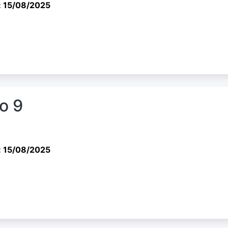
: 15/08/2025
io 9
: 15/08/2025