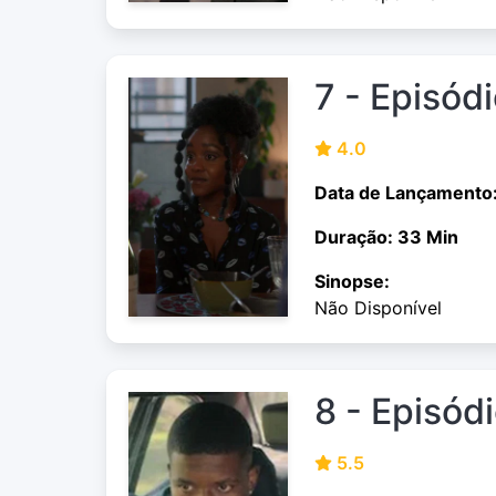
7 - Episódi
4.0
Data de Lançamento
Duração: 33 Min
Sinopse:
Não Disponível
8 - Episód
5.5