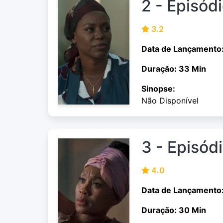
2 - Episód
3.2
Data de Lançamento
Duração: 33 Min
Sinopse:
Não Disponível
3 - Episód
4.0
Data de Lançamento
Duração: 30 Min