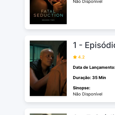
Não Disponível
1 - Episódi
4.2
Data de Lançamento
Duração: 35 Min
Sinopse:
Não Disponível