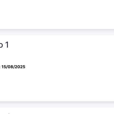
o 1
: 15/08/2025