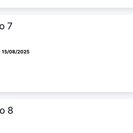
o 7
: 15/08/2025
io 8