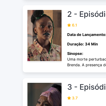
2 - Episód
6.1
Data de Lançamento
Duração: 34 Min
Sinopse:
Uma morte perturbad
Brenda. A presença d
3 - Episód
3.7