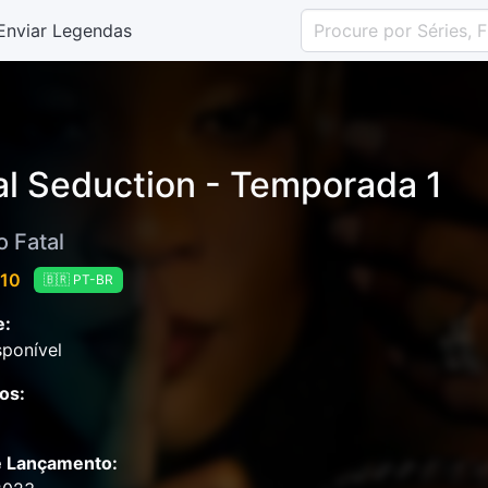
Enviar Legendas
al Seduction - Temporada 1
o Fatal
 10
🇧🇷 PT-BR
e:
ponível
os:
e Lançamento: