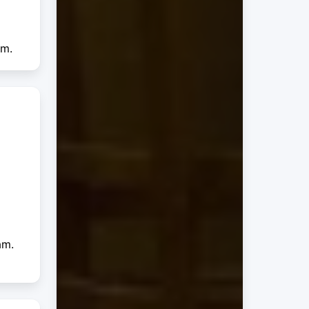
em.
am.