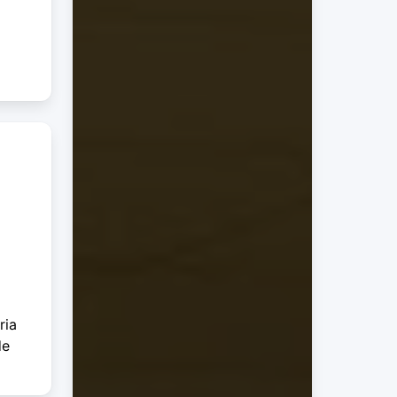
ria
de