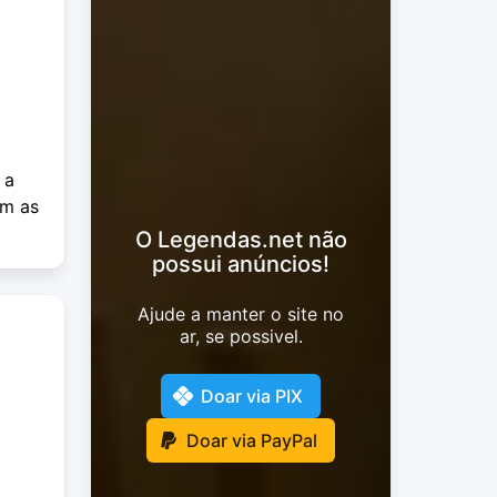
 a
om as
O Legendas.net não
possui anúncios!
Ajude a manter o site no
ar, se possivel.
Doar via PIX
Doar via PayPal