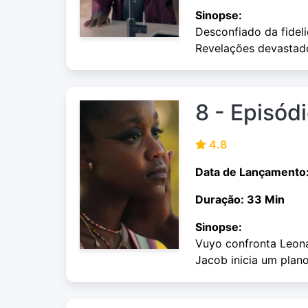
Sinopse:
Desconfiado da fidel
Revelações devastado
8 - Episód
4.8
Data de Lançamento
Duração: 33 Min
Sinopse:
Vuyo confronta Leona
Jacob inicia um plan