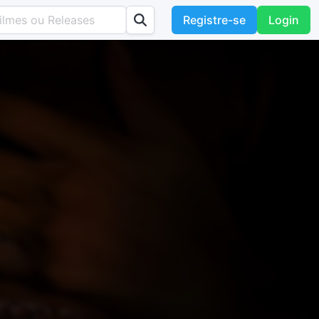
Registre-se
Login