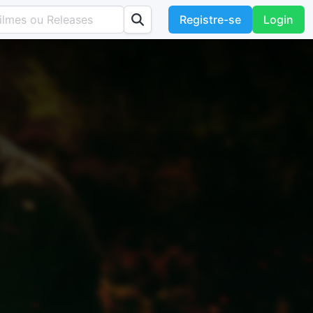
Registre-se
Login