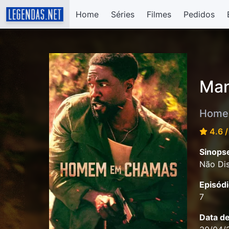
Home
Séries
Filmes
Pedidos
Man
Home
4.6 /
Sinops
Não Dis
Episódi
7
Data d