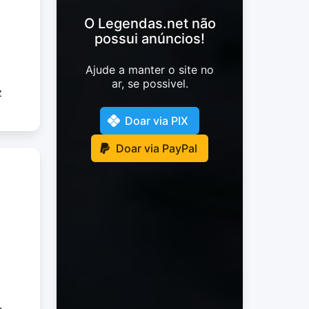
O Legendas.net não
possui anúncios!
Ajude a manter o site no
ar, se possivel.
z
Doar via PIX
Doar via PayPal
.