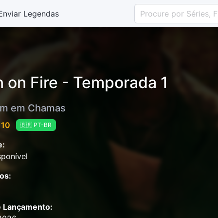
Enviar Legendas
 on Fire - Temporada 1
m em Chamas
 10
🇧🇷 PT-BR
e:
ponível
os:
e Lançamento: