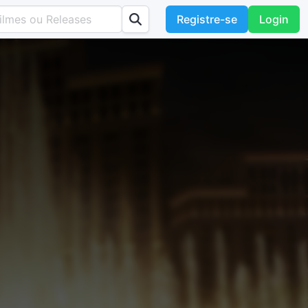
Registre-se
Login