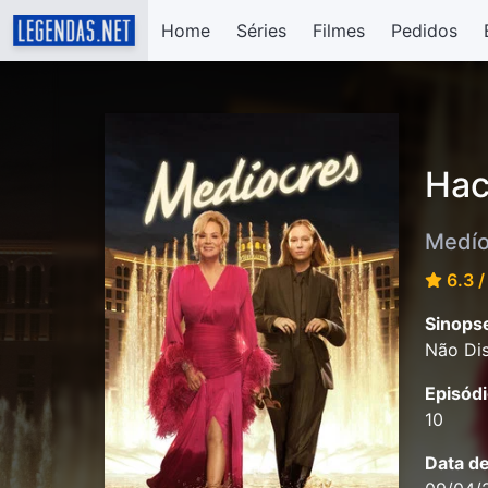
Home
Séries
Filmes
Pedidos
Hac
Medío
6.3 /
Sinops
Não Dis
Episódi
10
Data d