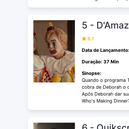
5 - D'Ama
6.1
Data de Lançamento
Duração: 37 Min
Sinopse:
Quando o programa T
cobra de Deborah o 
Após Deborah dar sua
Who's Making Dinner
6 - Quiksc