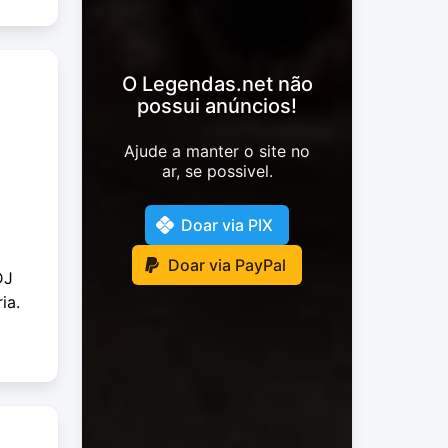
O Legendas.net não
possui anúncios!
Ajude a manter o site no
ar, se possivel.
Doar via PIX
Doar via PayPal
DJ
ia.