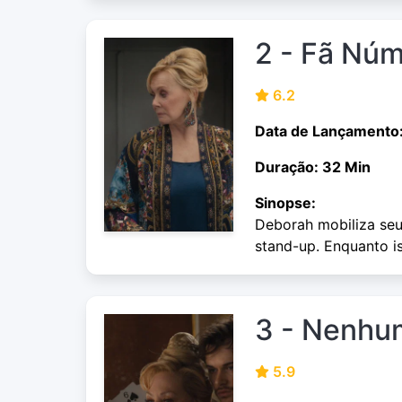
2 - Fã Nú
6.2
Data de Lançamento
Duração: 32 Min
Sinopse:
Deborah mobiliza se
stand-up. Enquanto i
3 - Nenhu
5.9