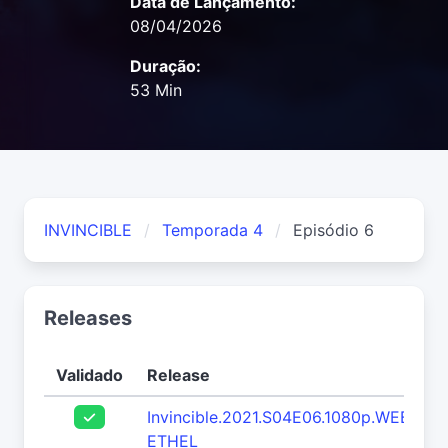
Data de Lançamento:
08/04/2026
Duração:
53 Min
INVINCIBLE
Temporada 4
Episódio 6
Releases
Validado
Release
Invincible.2021.S04E06.1080p.WEB.h26
ETHEL