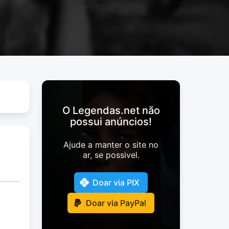
O Legendas.net não
possui anúncios!
Ajude a manter o site no
ar, se possivel.
Doar via PIX
Doar via PayPal