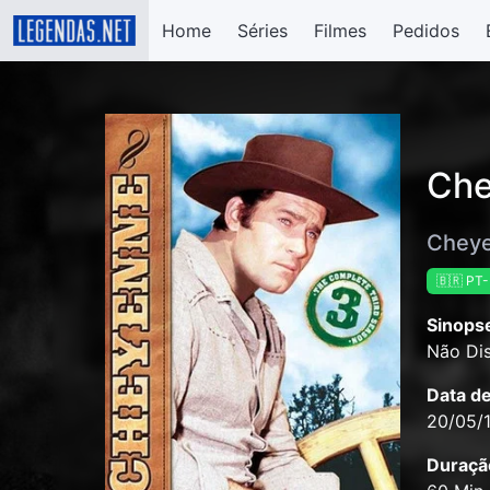
Home
Séries
Filmes
Pedidos
Che
Cheye
🇧🇷 PT
Sinops
Não Dis
Data d
20/05/
Duraçã