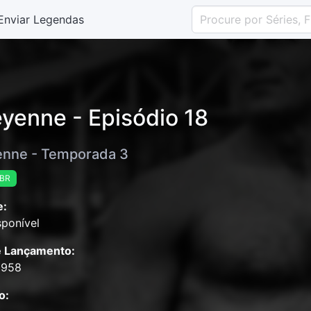
Enviar Legendas
yenne - Episódio 18
nne - Temporada 3
-BR
e:
ponível
e Lançamento:
1958
o: