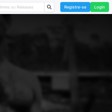
Registre-se
Login