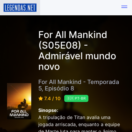
For All Mankind
(S05E08) -
Admirável mundo
novo
For All Mankind - Temporada
5, Episódio 8
7.4 / 10
🇧🇷 PT-BR
Sinopse:
A tripulação de Titan avalia uma
jogada arriscada, enquanto a equipe
de Marte luta para manter o ânimo.