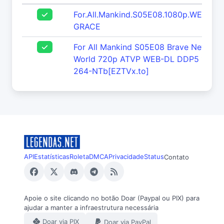
For.All.Mankind.S05E08.1080p.WEB.h26
GRACE
For All Mankind S05E08 Brave New
World 720p ATVP WEB-DL DDP5 1 H
264-NTb[EZTVx.to]
API
Estatísticas
Roleta
DMCA
Privacidade
Status
Contato
Apoie o site clicando no botão Doar (Paypal ou PIX) para
ajudar a manter a infraestrutura necessária
Doar via PIX
Doar via PayPal