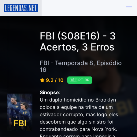
FBI (S08E16) - 3
Acertos, 3 Erros
FBI - Temporada 8, Episódio
16
9.2 / 10
🇧🇷 PT-BR
Sinopse:
Um duplo homicídio no Brooklyn
coloca a equipe na trilha de um
estivador corrupto, mas logo eles
descobrem que algo sinistro foi
contrabandeado para Nova York.
Enquanto correm para impedir a