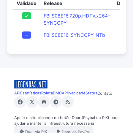
Validado
Release
Downl
FBI.S08E16.720p.HDTV.x264-
28
SYNCOPY
FBI.S08E16-SYNCOPY-NTb
41
API
Estatísticas
Roleta
DMCA
Privacidade
Status
Contato
Apoie o site clicando no botão Doar (Paypal ou PIX) para
ajudar a manter a infraestrutura necessária
Doar via PIX
Doar via PayPal