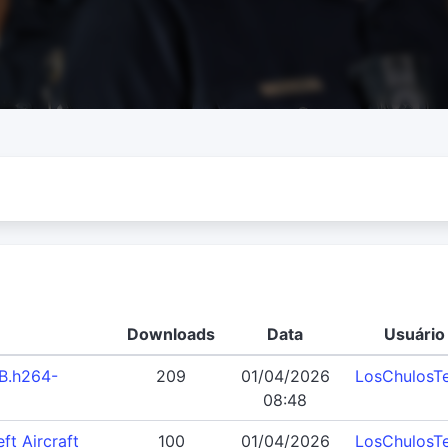
Downloads
Data
Usuário
B.h264-
209
01/04/2026
LosChulosT
08:48
t Aircraft
100
01/04/2026
LosChulosT