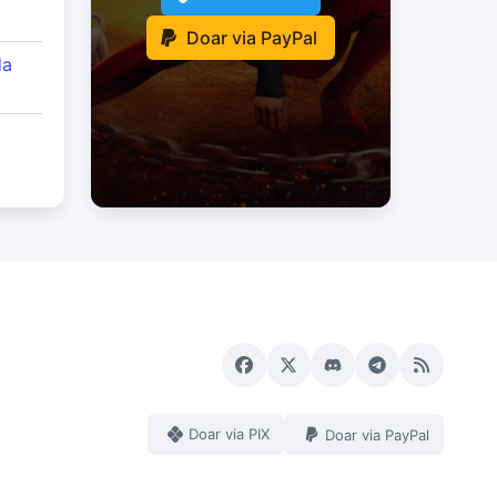
Doar via PayPal
da
Doar via PIX
Doar via PayPal