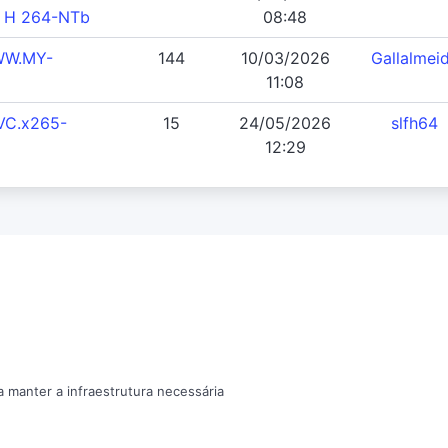
 H 264-NTb
08:48
WW.MY-
144
10/03/2026
Gallalmei
11:08
VC.x265-
15
24/05/2026
slfh64
12:29
a manter a infraestrutura necessária