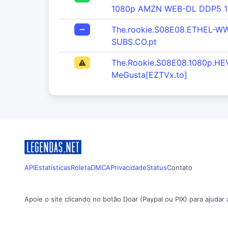
1080p AMZN WEB-DL DDP5 1
The.rookie.S08E08.ETHEL-W
SUBS.CO.pt
The.Rookie.S08E08.1080p.HE
MeGusta[EZTVx.to]
API
Estatísticas
Roleta
DMCA
Privacidade
Status
Contato
Apoie o site clicando no botão Doar (Paypal ou PIX) para ajudar 