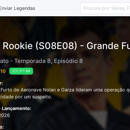
Enviar Legendas
 Rookie (S08E08) - Grande F
ato - Temporada 8, Episódio 8
 10
🇧🇷 PT-BR
e:
Furto de Aeronave Nolan e Garza lideram uma operação qu
cidade por um suspeito.
e Lançamento:
2026
o: