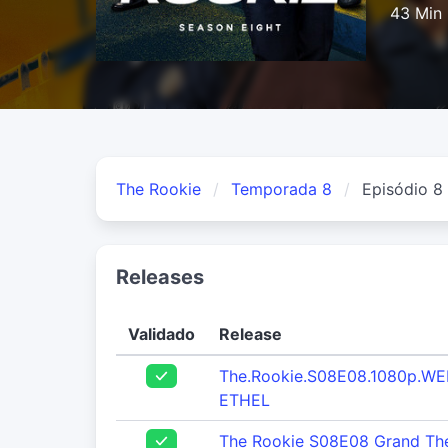
43 Min
The Rookie
Temporada 8
Episódio 8
Releases
Validado
Release
The.Rookie.S08E08.1080p.WE
ETHEL
The Rookie S08E08 Grand Thef