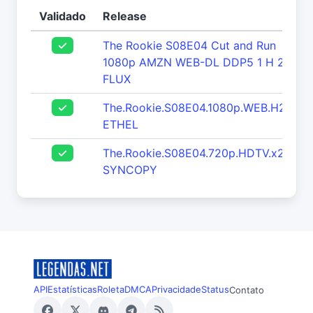
Validado
Release
The Rookie S08E04 Cut and Run
1080p AMZN WEB-DL DDP5 1 H 264-
FLUX
The.Rookie.S08E04.1080p.WEB.H264-
ETHEL
The.Rookie.S08E04.720p.HDTV.x264-
SYNCOPY
API
Estatísticas
Roleta
DMCA
Privacidade
Status
Contato