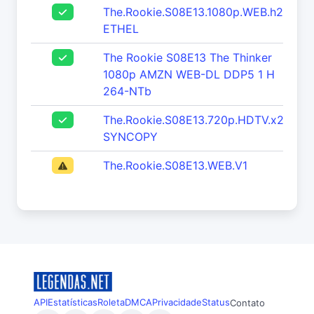
The.Rookie.S08E13.1080p.WEB.h264-
ETHEL
The Rookie S08E13 The Thinker
1080p AMZN WEB-DL DDP5 1 H
264-NTb
The.Rookie.S08E13.720p.HDTV.x264-
SYNCOPY
The.Rookie.S08E13.WEB.V1
API
Estatísticas
Roleta
DMCA
Privacidade
Status
Contato