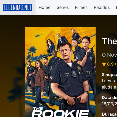
Home
Séries
Filmes
Pedidos
The
O Nov
8.9 /
Sinops
Lucy re
ajuda a
Data d
16/03/
Duraçã