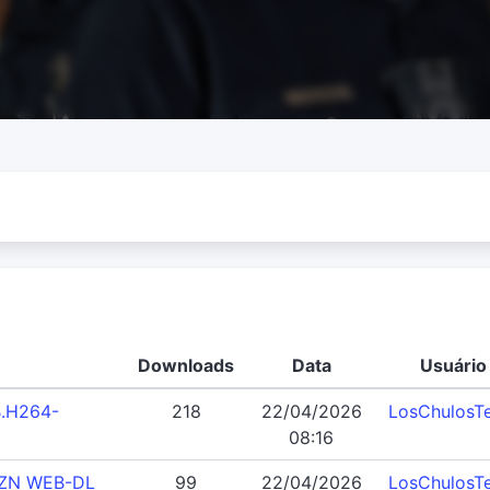
Downloads
Data
Usuário
B.H264-
218
22/04/2026
LosChulosT
08:16
MZN WEB-DL
99
22/04/2026
LosChulosT