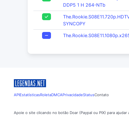
DDP5 1 H 264-NTb
The.Rookie.S08E11.720p.HDT
SYNCOPY
The.Rookie.S08E11.1080p.x26
API
Estatísticas
Roleta
DMCA
Privacidade
Status
Contato
Apoie o site clicando no botão Doar (Paypal ou PIX) para ajudar 