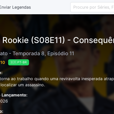
Enviar Legendas
 Rookie (S08E11) - Consequê
ato - Temporada 8, Episódio 11
 10
🇧🇷 PT-BR
e:
torna ao trabalho quando uma reviravolta inesperada atrapa
 localizar um assassino.
e Lançamento:
2026
o: