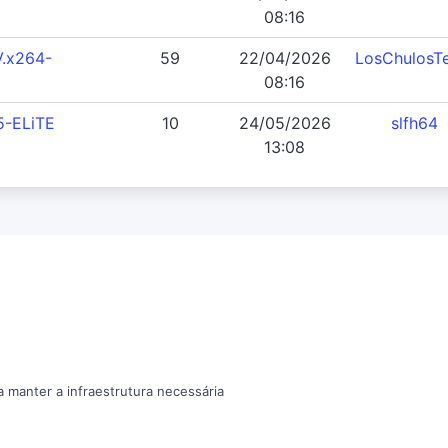
08:16
V.x264-
59
22/04/2026
LosChulosT
08:16
5-ELiTE
10
24/05/2026
slfh64
13:08
a manter a infraestrutura necessária