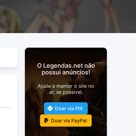
O Legendas.net não
possui anúncios!
Ajude a manter o site no
ar, se possivel.
Doar via PIX
Doar via PayPal