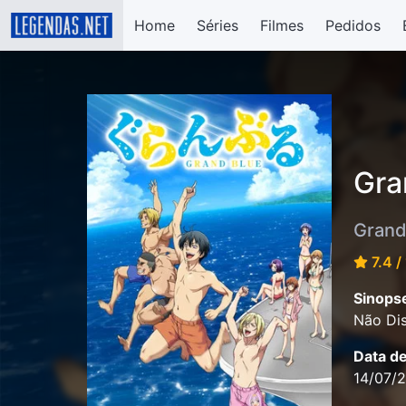
Home
Séries
Filmes
Pedidos
Gra
Grand
7.4 /
Sinops
Não Dis
Data d
14/07/