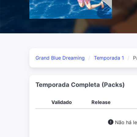
Grand Blue Dreaming
Temporada 1
P
Temporada Completa (Packs)
Validado
Release
Não há le