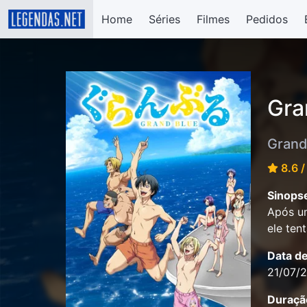
Home
Séries
Filmes
Pedidos
Gra
Grand
8.6 /
Sinops
Após um
ele ten
Data d
21/07/
Duraçã