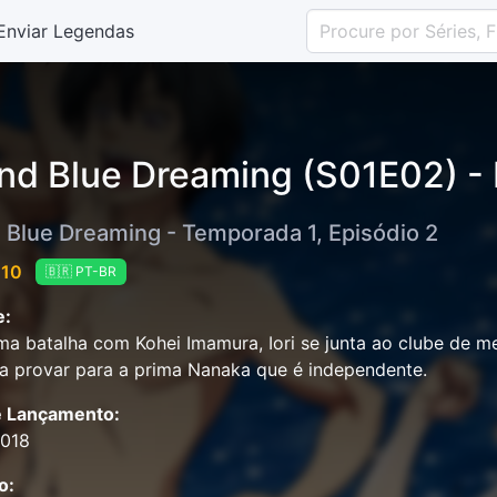
Enviar Legendas
nd Blue Dreaming (S01E02) -
 Blue Dreaming - Temporada 1, Episódio 2
 10
🇧🇷 PT-BR
e:
a batalha com Kohei Imamura, Iori se junta ao clube de m
ta provar para a prima Nanaka que é independente.
e Lançamento:
2018
o: