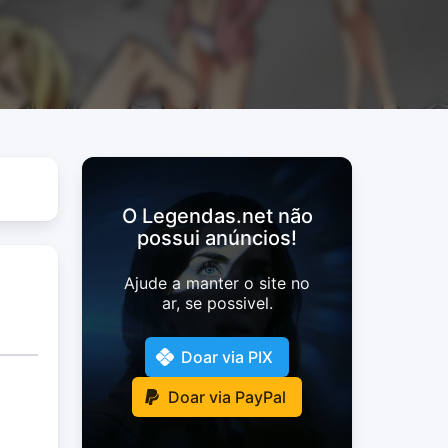
O Legendas.net não
possui anúncios!
Ajude a manter o site no
ar, se possivel.
Doar via PIX
Doar via PayPal