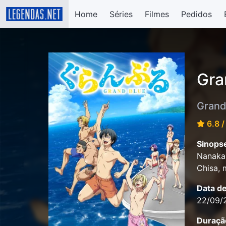
Home
Séries
Filmes
Pedidos
Gra
Grand
6.8 /
Sinops
Nanaka 
Chisa, 
Data d
22/09/
Duraçã