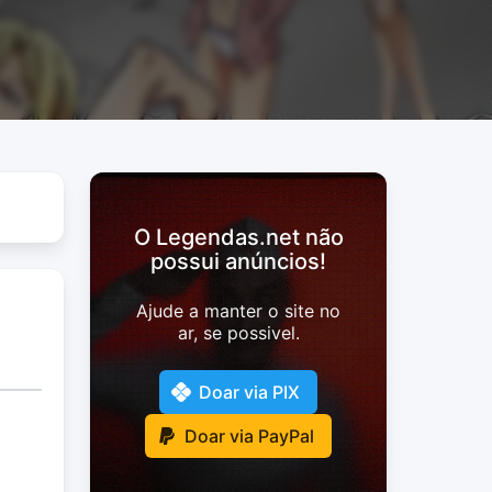
O Legendas.net não
possui anúncios!
Ajude a manter o site no
ar, se possivel.
Doar via PIX
Doar via PayPal