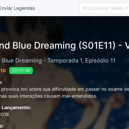
Enviar Legendas
nd Blue Dreaming (S01E11) - V
 Blue Dreaming - Temporada 1, Episódio 11
 10
🇧🇷 PT-BR
e:
provoca Iori sobre sua dificuldade em passar no exame de
mas suas interações causam mal-entendidos.
e Lançamento:
2018
o: