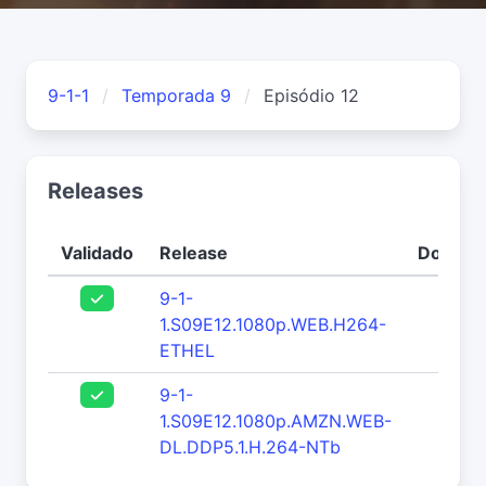
9-1-1
Temporada 9
Episódio 12
Releases
Validado
Release
Downlo
9-1-
240
1.S09E12.1080p.WEB.H264-
ETHEL
9-1-
71
1.S09E12.1080p.AMZN.WEB-
DL.DDP5.1.H.264-NTb