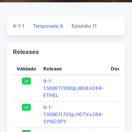
9-1-1
Temporada 9
Episódio 11
Releases
Validado
Release
Downloa
9-1-
170
1.S09E11.1080p.WEB.H264-
ETHEL
9-1-
108
1.S09E11.720p.HDTV.x264-
SYNCOPY