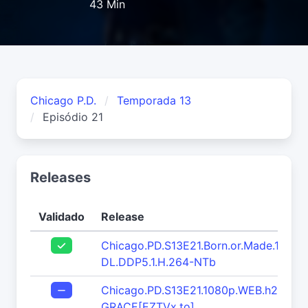
43 Min
Chicago P.D.
Temporada 13
Episódio 21
Releases
Validado
Release
Chicago.PD.S13E21.Born.or.Made.108
DL.DDP5.1.H.264-NTb
Chicago.PD.S13E21.1080p.WEB.h264-
GRACE[EZTVx.to]