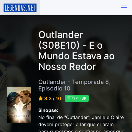
Outlander
(S08E10) - E o
Mundo Estava ao
Nosso Redor
Outlander - Temporada 8,
Episódio 10
8.3 / 10
🇧🇷 PT-BR
Sinopse:
No final de "Outlander", Jamie e Claire
devem proteger o lar que criaram
para si mesmos e confiar no amor que