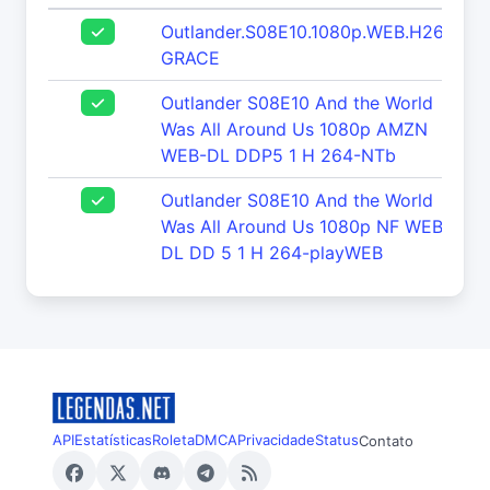
Outlander.S08E10.1080p.WEB.H264-
GRACE
Outlander S08E10 And the World
Was All Around Us 1080p AMZN
WEB-DL DDP5 1 H 264-NTb
Outlander S08E10 And the World
Was All Around Us 1080p NF WEB-
DL DD 5 1 H 264-playWEB
API
Estatísticas
Roleta
DMCA
Privacidade
Status
Contato