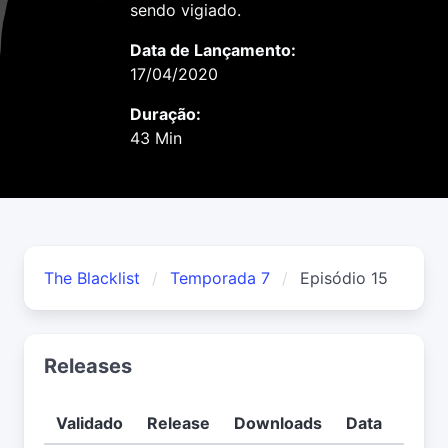
sendo vigiado.
Data de Lançamento:
17/04/2020
Duração:
43 Min
The Blacklist
Temporada 7
Episódio 15
Releases
Validado
Release
Downloads
Data
Usuá