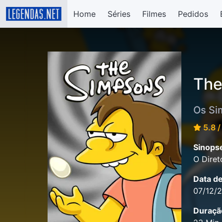
Home
Séries
Filmes
Pedidos
The
Os Si
5.8 /
Sinops
O Diret
Data d
07/12/
Duraçã