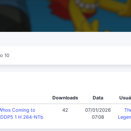
o 10
Downloads
Data
Usuá
Whos Coming to
42
07/01/2026
Th
 DDP5 1 H 264-NTb
07:08
Legen