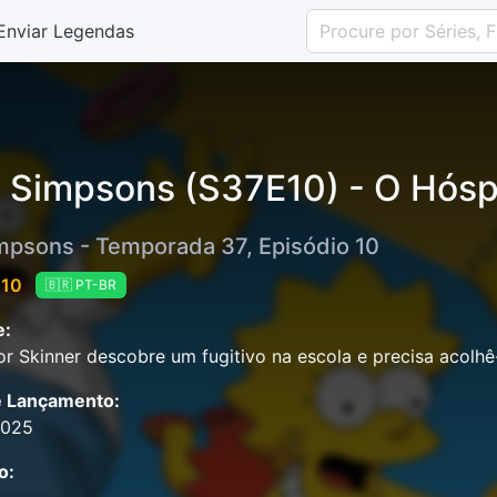
Enviar Legendas
 Simpsons (S37E10) - O Hósp
mpsons - Temporada 37, Episódio 10
 10
🇧🇷 PT-BR
e:
or Skinner descobre um fugitivo na escola e precisa acolhê
e Lançamento:
2025
o: