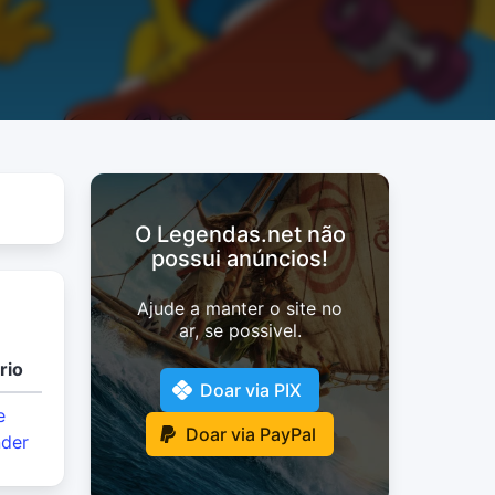
O Legendas.net não
possui anúncios!
Ajude a manter o site no
ar, se possivel.
rio
Doar via PIX
e
Doar via PayPal
der