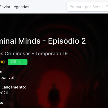
Enviar Legendas
minal Minds - Episódio 2
s Criminosas - Temporada 19
 10
🇧🇷 PT-BR
e:
ponível
e Lançamento:
2026
o: