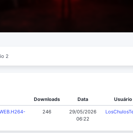
io 2
Downloads
Data
Usuário
p.WEB.H264-
246
29/05/2026
LosChulosT
06:22