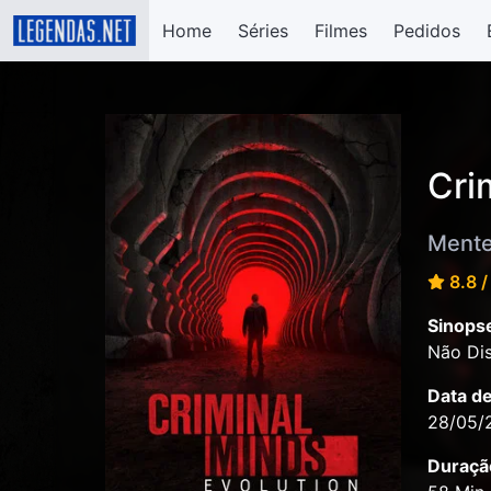
Home
Séries
Filmes
Pedidos
Cri
Mente
8.8 /
Sinops
Não Dis
Data d
28/05/
Duraçã