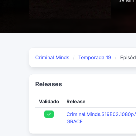
58 Min
Criminal Minds
Temporada 19
Episód
Releases
Validado
Release
Criminal.Minds.S19E02.1080
GRACE