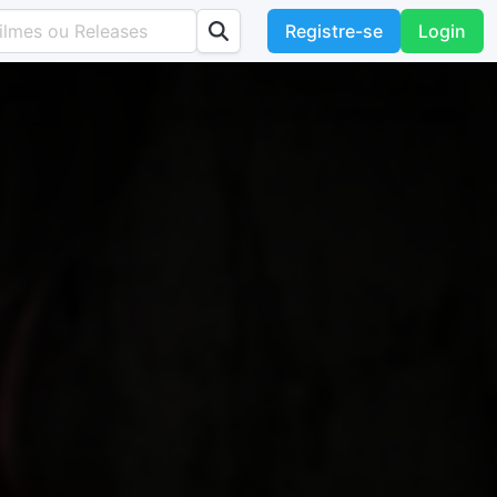
Registre-se
Login