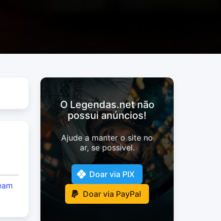
O Legendas.net não
possui anúncios!
Ajude a manter o site no
ar, se possivel.
Doar via PIX
eam
Doar via PayPal