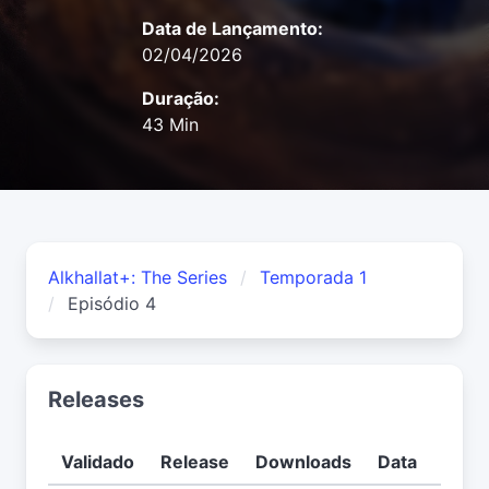
Data de Lançamento:
02/04/2026
Duração:
43 Min
Alkhallat+: The Series
Temporada 1
Episódio 4
Releases
Validado
Release
Downloads
Data
Usuá