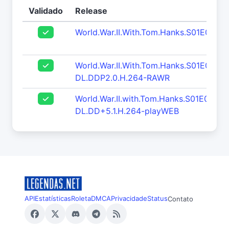
Validado
Release
World.War.II.With.Tom.Hanks.S01E01.
World.War.II.With.Tom.Hanks.S01E01.T
DL.DDP2.0.H.264-RAWR
World.War.II.with.Tom.Hanks.S01E01.T
DL.DD+5.1.H.264-playWEB
API
Estatísticas
Roleta
DMCA
Privacidade
Status
Contato