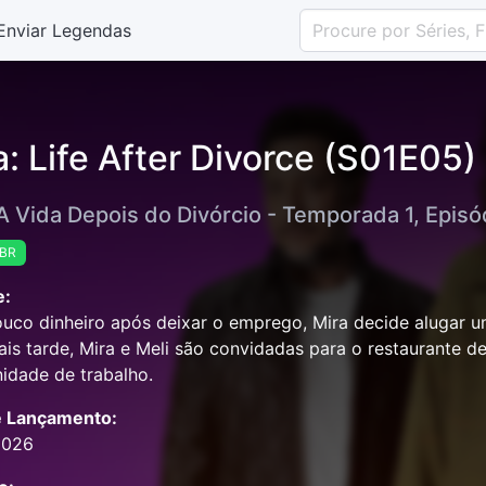
Enviar Legendas
a: Life After Divorce (S01E05)
A Vida Depois do Divórcio - Temporada 1, Episó
-BR
e:
co dinheiro após deixar o emprego, Mira decide alugar u
ais tarde, Mira e Meli são convidadas para o restaurante d
idade de trabalho.
e Lançamento:
2026