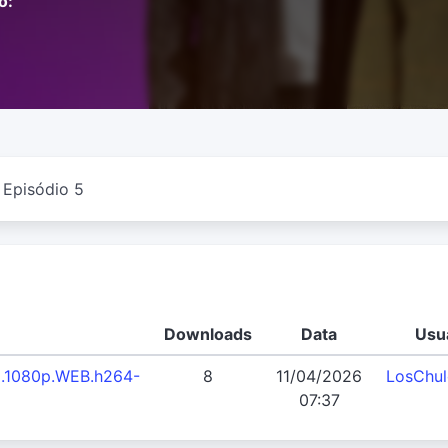
o:
Episódio 5
Downloads
Data
Usu
05.1080p.WEB.h264-
8
11/04/2026
LosChu
07:37