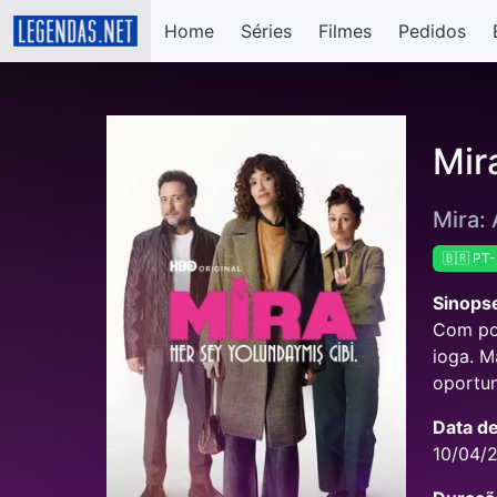
Home
Séries
Filmes
Pedidos
Mir
Mira: 
🇧🇷 PT
Sinops
Com pou
ioga. M
oportun
Data d
10/04/