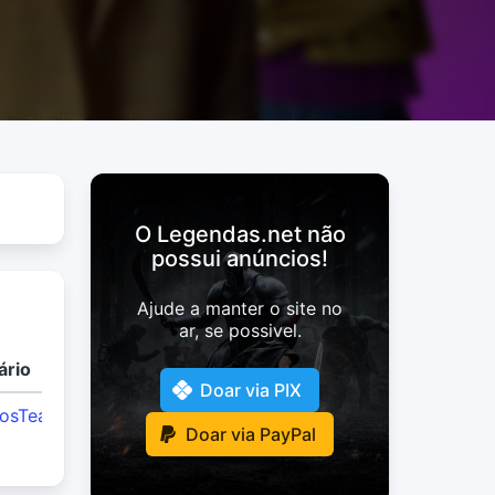
O Legendas.net não
possui anúncios!
Ajude a manter o site no
ar, se possivel.
ário
Doar via PIX
losTeam
Doar via PayPal