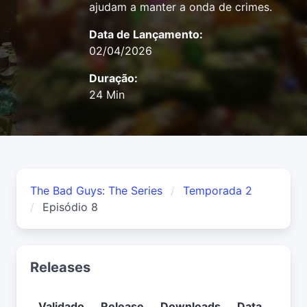
ajudam a manter a onda de crimes.
Data de Lançamento:
02/04/2026
Duração:
24 Min
The Bad Guys: The Series
Temporada 2
Episódio 8
Releases
Validado
Release
Downloads
Data
Usuá