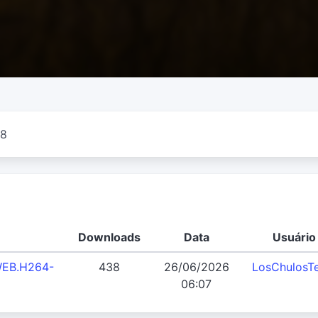
 8
Downloads
Data
Usuário
WEB.H264-
438
26/06/2026
LosChulosT
06:07