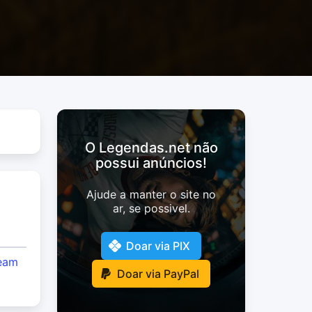
O Legendas.net não
possui anúncios!
Ajude a manter o site no
ar, se possivel.
Doar via PIX
eam
Doar via PayPal