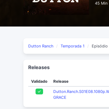
45 Min
Dutton Ranch
Temporada 1
Episódio
Releases
Validado
Release
Dutton.Ranch.S01E08.1080p.
GRACE