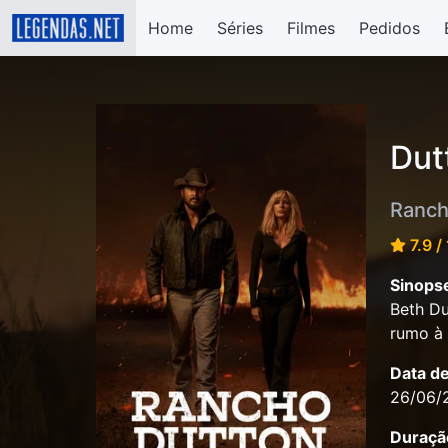
Home
Séries
Filmes
Pedidos
Dut
Ranch
7.9 /
Sinops
Beth Du
rumo à 
Data d
26/06/
Duraçã