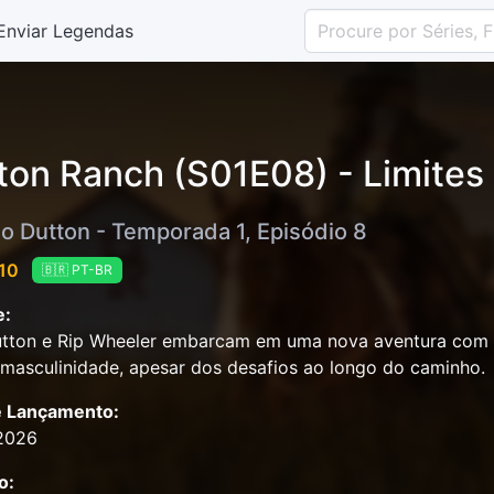
Enviar Legendas
ton Ranch (S01E08) - Limites
o Dutton - Temporada 1, Episódio 8
 10
🇧🇷 PT-BR
e:
tton e Rip Wheeler embarcam em uma nova aventura com se
masculinidade, apesar dos desafios ao longo do caminho.
e Lançamento:
2026
o: