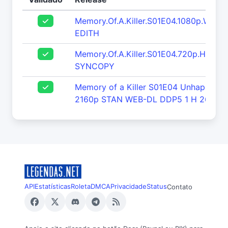
Memory.Of.A.Killer.S01E04.1080p.WEB.
EDITH
Memory.Of.A.Killer.S01E04.720p.HDTV.
SYNCOPY
Memory of a Killer S01E04 Unhappy En
2160p STAN WEB-DL DDP5 1 H 265-N
API
Estatísticas
Roleta
DMCA
Privacidade
Status
Contato