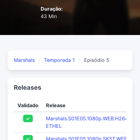
Duração:
43 Min
Marshals
Temporada 1
Episódio 5
Releases
Validado
Release
Marshals.S01E05.1080p.WEB.H264-
ETHEL
Marshals.S01E05.1080p.SKST.WEB-