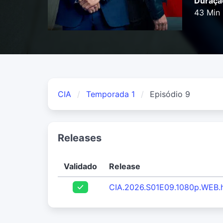
Duraçã
43 Min
CIA
Temporada 1
Episódio 9
Releases
Validado
Release
CIA.2026.S01E09.1080p.WEB