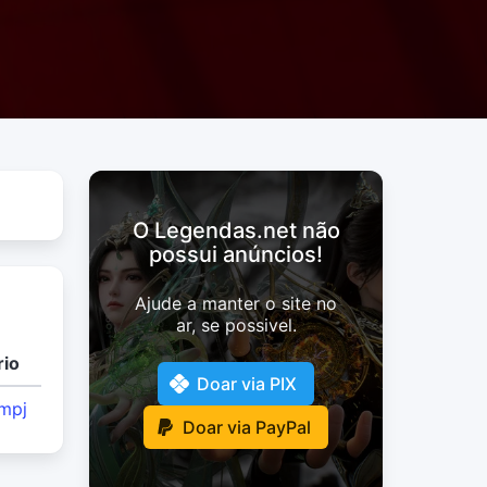
O Legendas.net não
possui anúncios!
Ajude a manter o site no
ar, se possivel.
rio
Doar via PIX
mpj
Doar via PayPal