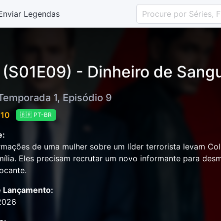
Enviar Legendas
 (S01E09) - Dinheiro de Sang
 Temporada 1, Episódio 9
 10
🇧🇷 PT-BR
e:
rmações de uma mulher sobre um líder terrorista levam Col
ília. Eles precisam recrutar um novo informante para desm
ocante.
e Lançamento:
2026