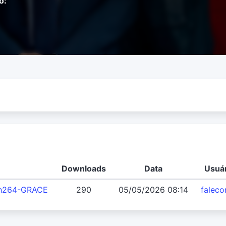
o:
Downloads
Data
Usuá
.h264-GRACE
290
05/05/2026 08:14
faleco