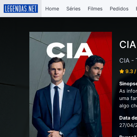
Home
Séries
Filmes
Pedidos
CIA
CIA -
9.3 /
Sinops
As info
uma fam
algo ch
Data d
27/04/