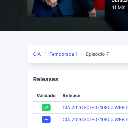
Duraçã
41 Min
CIA
Temporada 1
Episódio 7
Releases
Validado
Release
CIA.2026.S01E07.1080p.WEB
CIA.2026.S01E07.1080p.WEB