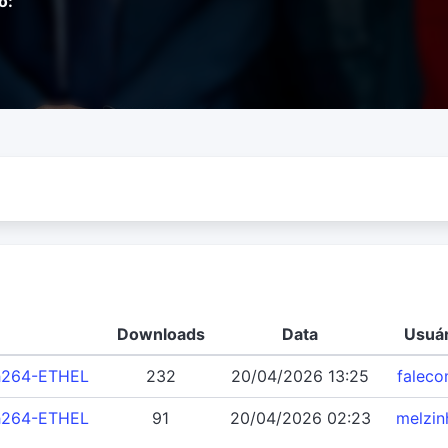
o:
Downloads
Data
Usuár
.h264-ETHEL
232
20/04/2026 13:25
faleco
.h264-ETHEL
91
20/04/2026 02:23
melzin