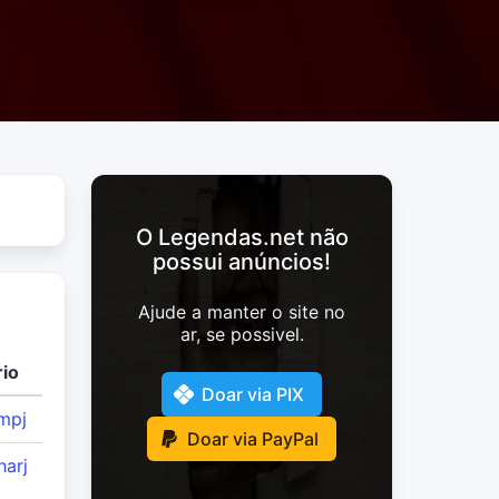
O Legendas.net não
possui anúncios!
Ajude a manter o site no
ar, se possivel.
io
Doar via PIX
mpj
Doar via PayPal
harj