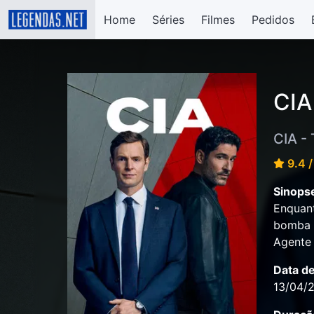
Home
Séries
Filmes
Pedidos
CIA
CIA -
9.4 /
Sinops
Enquant
bomba q
Agente 
Data d
13/04/