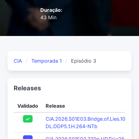
Duração:
43 Min
CIA
Temporada 1
Episódio 3
Releases
Validado
Release
CIA.2026.S01E03.Bridge.of.Lies.1080p
DL.DDP5.1.H.264-NTb