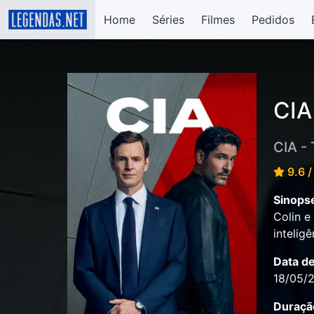
Home
Séries
Filmes
Pedidos
CIA
CIA -
9.6 /
Sinops
Colin e
intelig
Data d
18/05/
Duraçã