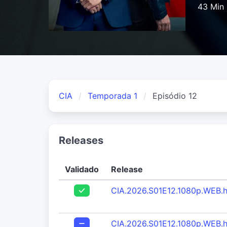
43 Min
CIA
Temporada 1
Episódio 12
Releases
Validado
Release
CIA.2026.S01E12.1080p.WEB
CIA.2026.S01E12.1080p.WEB