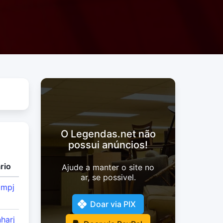
O Legendas.net não
possui anúncios!
rio
Ajude a manter o site no
ar, se possivel.
ompj
Doar via PIX
harj