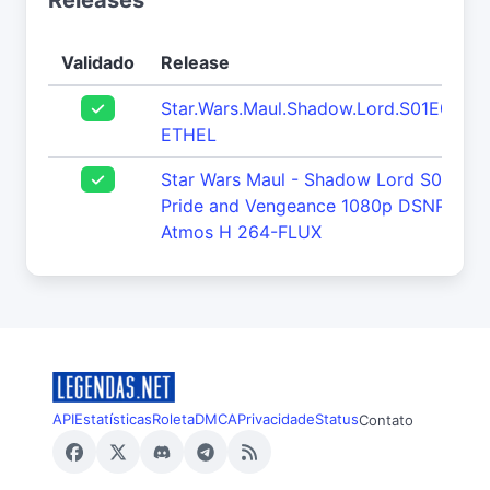
Releases
Validado
Release
Star.Wars.Maul.Shadow.Lord.S01E04.1
ETHEL
Star Wars Maul - Shadow Lord S01E04 
Pride and Vengeance 1080p DSNP WE
Atmos H 264-FLUX
API
Estatísticas
Roleta
DMCA
Privacidade
Status
Contato