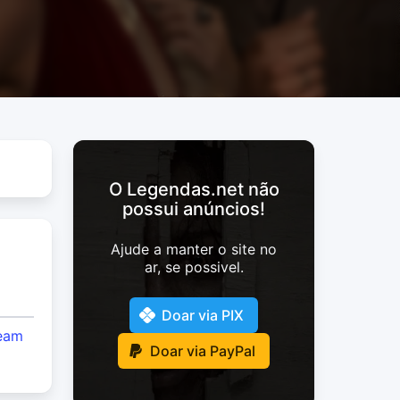
O Legendas.net não
possui anúncios!
Ajude a manter o site no
ar, se possivel.
Doar via PIX
eam
Doar via PayPal