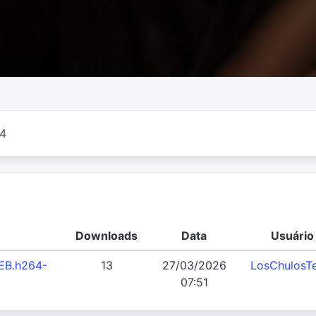
 4
Downloads
Data
Usuário
EB.h264-
13
27/03/2026
LosChulosT
07:51