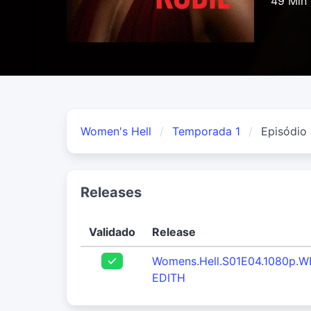
49 Min
Women's Hell
Temporada 1
Episódio
Releases
Validado
Release
Womens.Hell.S01E04.1080p.W
EDITH