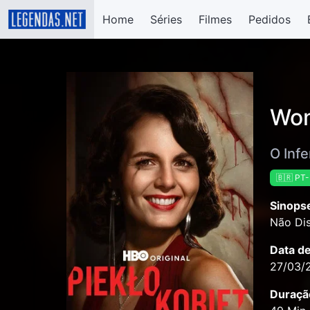
Home
Séries
Filmes
Pedidos
Wom
O Inf
🇧🇷 PT
Sinops
Não Dis
Data d
27/03/
Duraçã