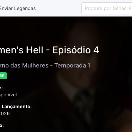
Enviar Legendas
en's Hell - Episódio 4
erno das Mulheres - Temporada 1
-BR
e:
ponível
e Lançamento:
2026
o: