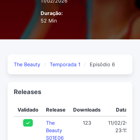
11/02/2026
Duração:
52 Min
The Beauty
Temporada 1
Episódio 6
Releases
Validado
Release
Downloads
Data
The
123
11/02/2026
Beauty
23:15
S01E06