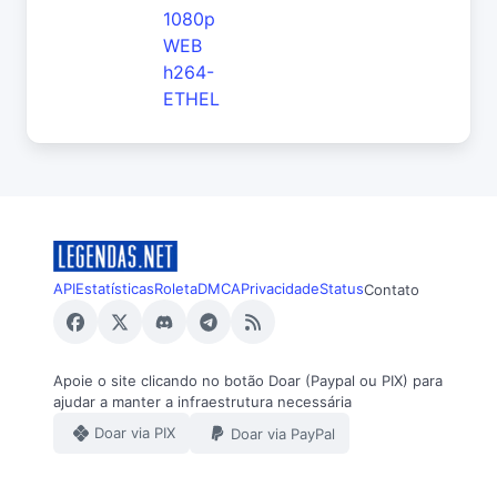
1080p
WEB
h264-
ETHEL
API
Estatísticas
Roleta
DMCA
Privacidade
Status
Contato
Apoie o site clicando no botão Doar (Paypal ou PIX) para
ajudar a manter a infraestrutura necessária
Doar via PIX
Doar via PayPal