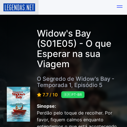
Widow's Bay
(S01E05) - O que
Esperar na sua
Viagem
O Segredo de Widow's Bay -
Temporada 1, Episódio 5
7.7 / 10
🇧🇷 PT-BR
Sinopse:
Perdão pelo toque de recolher. Por
favor, fiquem calmos enquanto
entendemos o que está acontecendo.