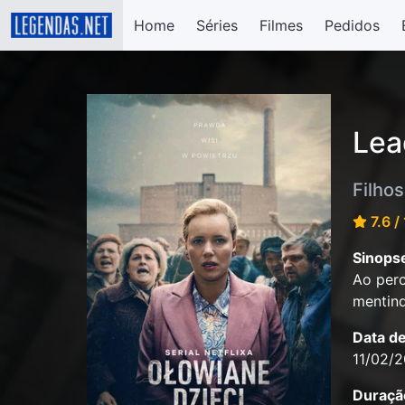
Home
Séries
Filmes
Pedidos
Lea
Filho
7.6 /
Sinops
Ao perc
mentin
Data d
11/02/
Duraçã