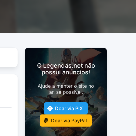
O Legendas.net não
possui anúncios!
Ajude a manter o site no
ar, se possivel.
Doar via PIX
Doar via PayPal