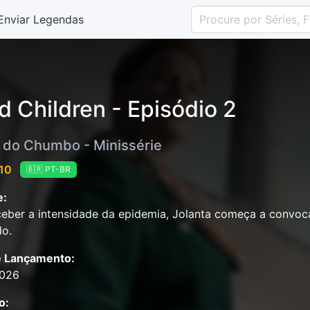
Enviar Legendas
d Children - Episódio 2
s do Chumbo - Minissérie
 10
🇧🇷 PT-BR
e:
eber a intensidade da epidemia, Jolanta começa a convoca
do.
e Lançamento:
2026
o: