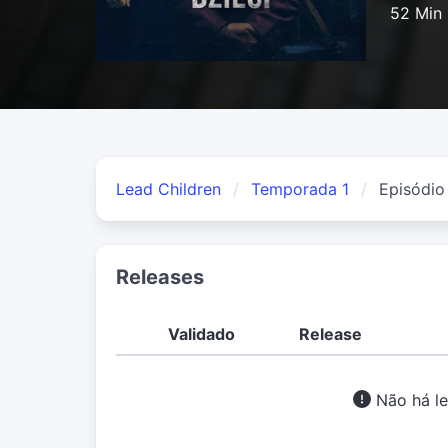
52 Min
Lead Children
Temporada 1
Episódio
Releases
Validado
Release
Não há le