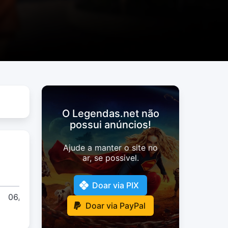
O Legendas.net não
possui anúncios!
Ajude a manter o site no
ar, se possivel.
Data
Usuário
Doar via PIX
06/05/2026
LosChulosTeam
Doar via PayPal
01:12