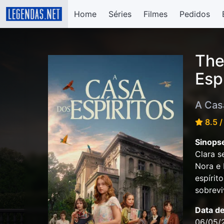
Home
Séries
Filmes
Pedidos
The
Esp
A Cas
8.5 /
Sinops
Clara s
Nora e 
espírit
sobrev
Data d
06/05/