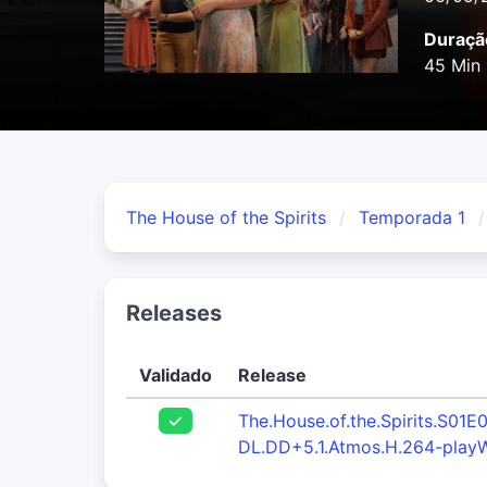
Duraçã
45 Min
The House of the Spirits
Temporada 1
Releases
Validado
Release
The.House.of.the.Spirits.S01E
DL.DD+5.1.Atmos.H.264-play