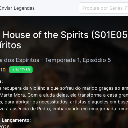
Enviar Legendas
 House of the Spirits (S01E0
íritos
a dos Espíritos - Temporada 1, Episódio 5
 10
🇧🇷 PT-BR
e:
e recupera da violência que sofreu do marido graças ao amo
Marta Mora. Com a ajuda delas, ela transforma a casa gra
os, para abrigar os necessitados, artistas e aqueles em busc
ive à ausência de Pedro, embarcando em uma jornada rumo
e Lançamento:
2026