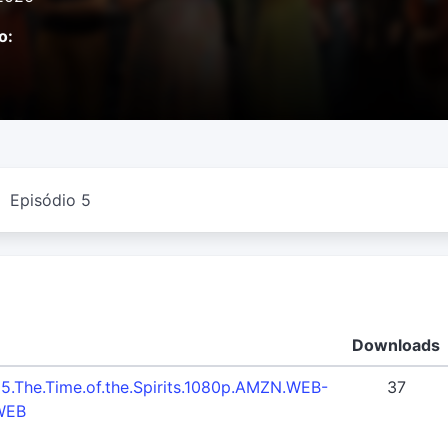
o:
Episódio 5
Downloads
05.The.Time.of.the.Spirits.1080p.AMZN.WEB-
37
WEB