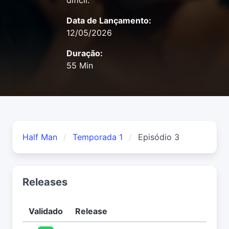
difícil.
Data de Lançamento:
12/05/2026
Duração:
55 Min
Half Man
Temporada 1
Episódio 3
Releases
Validado
Release
D