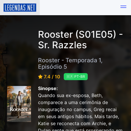
Rooster (S01E05) -
Sr. Razzles
Rooster - Temporada 1,
Episódio 5
7.4 / 10
🇧🇷 PT-BR
Sinopse:
Quando sua ex-esposa, Beth,
comparece a uma cerimônia de
inauguração no campus, Greg recai
em seus antigos hábitos. Mais tarde,
Katie se reconecta com Archie, e
Dylan sente que está prosperando em