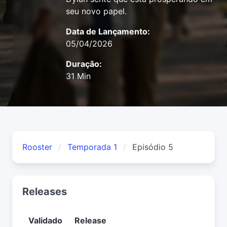
seu novo papel.
Data de Lançamento:
05/04/2026
Duração:
31 Min
Rooster
Temporada 1
Episódio 5
Releases
Validado
Release
D