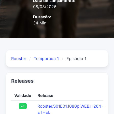
Data de Lançamento:
08/03/2026
Duração:
34 Min
Rooster
Temporada 1
Episódio 1
Releases
Validado
Release
Do
Rooster.S01E01.1080p.WEB.H264-
ETHEL