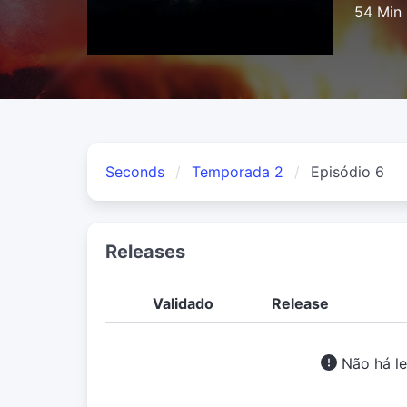
54 Min
Seconds
Temporada 2
Episódio 6
Releases
Validado
Release
Não há le