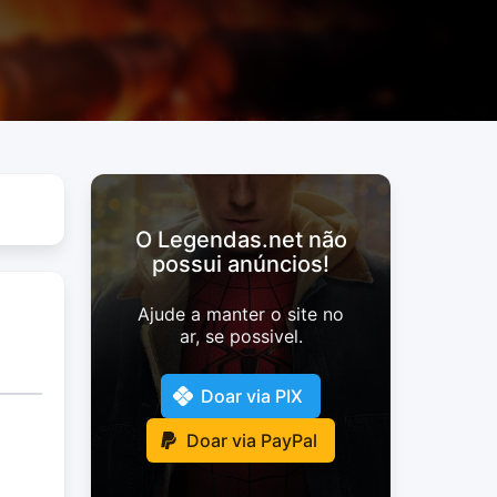
O Legendas.net não
possui anúncios!
Ajude a manter o site no
ar, se possivel.
Doar via PIX
Doar via PayPal