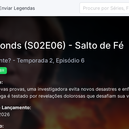
Enviar Legendas
onds (S02E06) - Salto de Fé
nte? - Temporada 2, Episódio 6
-BR
e:
as provas, uma investigadora evita novos desastres e enf
ga é testado por revelações dolorosas que desafiam sua vi
e Lançamento:
2026
o: