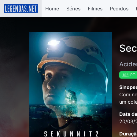
Home
Séries
Filmes
Pedidos
Sec
Acide
🇧🇷 PT
Sinops
Com nov
um cole
Data d
20/03/
Duraçã