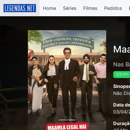
Home
Séries
Filmes
Pedidos
Maa
Nas B
🇧🇷 PT
Sinops
Não Dis
Data d
03/04/
Duraçã