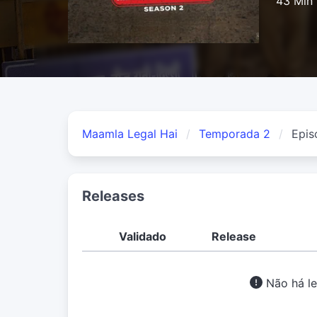
43 Min
Maamla Legal Hai
Temporada 2
Epis
Releases
Validado
Release
Não há le