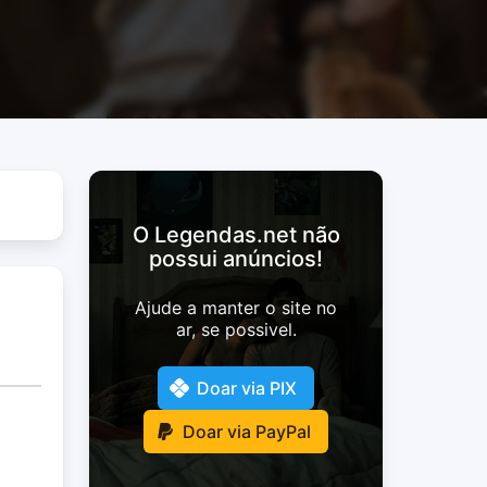
O Legendas.net não
possui anúncios!
Ajude a manter o site no
ar, se possivel.
Doar via PIX
Doar via PayPal