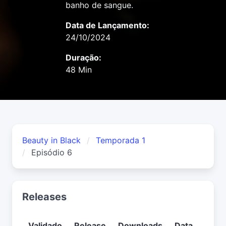
banho de sangue.
Data de Lançamento:
24/10/2024
Duração:
48 Min
Beauty in Black
Temporada 1
Episódio 6
Releases
Validado
Release
Downloads
Data
Usuá